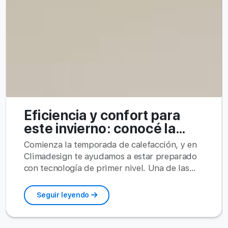
Eficiencia y confort para
este invierno: conocé la
caldera Baxi Luna Duo-tec E
Comienza la temporada de calefacción, y en
Climadesign te ayudamos a estar preparado
con tecnología de primer nivel. Una de las
opciones más elegidas por nuestros clientes
es la caldera de condensación Baxi Luna
Seguir leyendo
Duo-tec E, pensada para quienes buscan
máximo confort con el menor consumo
posible. Este modelo incorpora una bomba