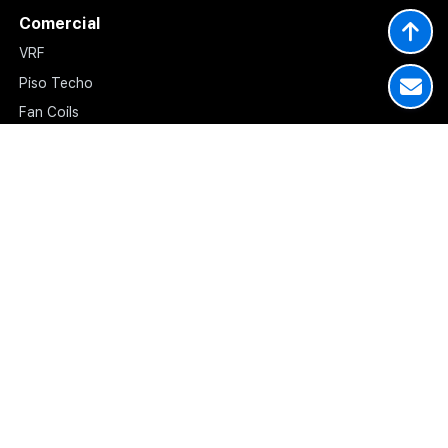
Comercial
VRF
Piso Techo
Fan Coils
Cassette
Baja Silueta
Conjunto de Frío
Multiposición
Calefactor a Gas
Calderas de Condensación de Alta Potencia
Acumuladores
Aire Acondicionado para Datacenter
Soluciones en Climatización
Casas en Countries
Splits y Multisplits